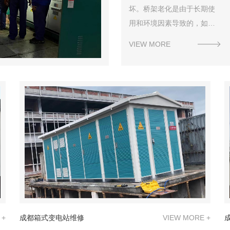
坏。桥架老化是由于长期使
用和环境因素导致的，如高
温、潮湿等。桥架损坏可能
VIEW MORE
是由于施工不当、外力破坏
等原因导致的。在使用电力
设备时，一定要注意安全，
定期检查设备状态，及时处
理故障，..电力系统的正常运
行。如果出现故障，欢迎您
选择成都市蜀能毓秀电气有
限公司，我们拥有专业的技
术
 +
成都箱式变电站维修
VIEW MORE +