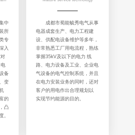
集中
成都市蜀能毓秀电气从事
装所
电器成套生产、电力工程建
类专
设、供配电设备维护等多年，
深入
非常熟悉工厂用电流程，熟练
，对
掌握35kV及以下的电力 线
、电
路、电力设备及工业、企业电
设备
气设备的电气控制系统，并且
、变
在电力安装业务的同时，还对
机
客户的用电作出合理规划以
富的
实现节约能源的目的。
，凸
度。