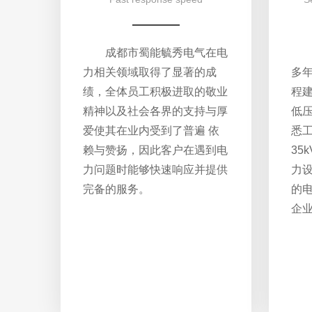
成都市蜀能毓秀电气在电
力相关领域取得了显著的成
多
绩，全体员工积极进取的敬业
程
精神以及社会各界的支持与厚
低
爱使其在业内受到了普遍 依
悉工
赖与赞扬，因此客户在遇到电
35
力问题时能够快速响应并提供
力
完备的服务。
的
企